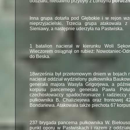
oddziału, niedawno przybyły z Londynu
poruczni
Inna grupa dotarła pod Głębokie i w rejon wz
nieprzyjacielski. Trzecia grupa atakowała 
Sieniawy, a następnie uderzyła na Pastwiska.
1 batalion nacierał w kierunku Woli Sęko
Wieczorem osiągnął on rubież: Nowotaniec-
Odr
do Beska.
18września był przełomowym dniem w bojach 
nacierał oddział wydzielony pułkownika Baukowa
generała majora Wasyla Grigorjewa, a późnie
korpusu pancernego generała Pawła Połub
czechosłowaccy spadochroniarze i radzieccy 
pułkownika B. Chaliziejewa oraz frontowej 42
Bondariewa. Atakowała także piechota 67 korpu
237 brygada pancerna pułkownika W. Biełouso
punkt oporu w Pastwiskach i razem z oddzia