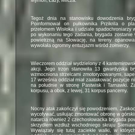
Mymoń, Łazy, Milcza.
Tegoż dnia na stanowisku dowodzenia bryg
Poinformował on pułkownika Przikrila o pl
przełomem Wisłoka i udziale spadochroniarzy w
po wykonaniu tego zadania, brygada zostanie 
powietrzną na Słowację, na tereny opanow
wywołała ogromny entuzjazm wśród żołnierzy.
Wieczorem oddział wydzielony z 4 kantemirows
akcji. Jego trzon stanowiła 13 gwardyjska 
wzmocniona strzelcami zmotoryzowanymi, saper
17 września oddział miał zaatakować pozycje ni
na południe w stronę Pastwisk i Tarnawki. Z
korpusu, a obok, z lewej, 31 korpus pancerny.
Nocny atak zakończył się powodzeniem. Zaskocz
wycofywać, usiłując zmontować obronę w górski
natarcia również 2 czechosłowacka brygada pow
skrzydłem wzdłuż wschodniego skraju Sieniawy
Wywiązały się tutaj zaciekłe walki, w który