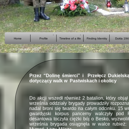
Home
Profile
Timeline of a life
Finding Identity
Dukla 194
© FG Solutions 2019
Przez “Dolinę śmierci” i Przełęcz Dukielsk
dotyczący walk w Pastwiskach i okolicy
Do akcji wszedł również 2 batalion, który obją
września oddziały brygady prowadziły rozpozna
nadal broni się twardo na całym odcinku. 15 wr
gwardyjski korpus pancerny walczyły pod
desantowa toczyła ciężki bój o Besko, wyzwolił
września brygada osiągnęła w walce rubież: