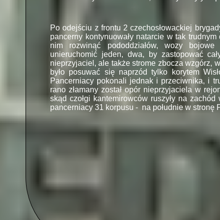
Po odejściu z frontu 2 czechosłowackiej brygad
pancerny kontynuowały natarcie w tak trudnym 
nim rozwinąć pododdziałów, wozy bojowe p
unieruchomić jeden, dwa, by zastopować cały
nieprzyjaciel, ale także strome zbocza wzgórz,
było posuwać się naprzód tylko korytem Wisło
Pancerniacy pokonali jednak i przeciwnika, i t
rano złamany został opór nieprzyjaciela w rej
skąd czołgi kantemirowców ruszyły na zachód w
pancerniacy 31 korpusu -
na południe w stronę 