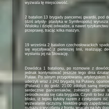
wyzwala tę miejscowość.
2 batalion 13 brygady pancernej gwardii, pod
(dziś artysty-
plastyka w Symferopolu) wyrusza
Wisłoku i dzięki odwadze, a nawet ryzykanctwu
przeprawę, tracąc kilka maszyn.
19 września 2 batalion czechosłowackich spad
się wycofywać z pierwszej linii, realizując d
wysłaniu jej na Słowację.
Dowódca 1 batalionu, po rozmowie z dowódcą
jednak kontynuować jeszcze tego dnia działa
Puław. Po silnym przygotowaniu artyleryjskim 
uderzyli wraz z 242 brygadą na Puławy, opano
(Polana) i do godz. 21:00 zdobyli samą miej
serdecznie pancerniaków, żołnierze zbierali
ześrodkowała się cała brygada. Czynili to bez zap
blisko, iż lepiej byłoby razem z czołgistami iś
wyzwalanie ojczyzny. Niektóre grupy zapędziwsz
rozkazu o wycofaniu z frontu, wracały na tyły do