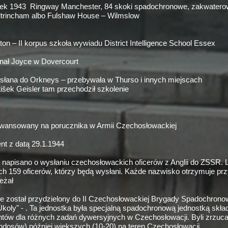
tek 1943 Ringway Manchester, 84 skoki spadochronowe, zakwate
trincham albo Fulshaw House – Wilmslow
on – II korpus szkoła wywiadu District Intelligence School Essex
nał Joyce w Dovercourt
słana do Orkneys – przebywała w Thurso i innych miejscach
išek Geisler tam przechodził szkolenie
awansowany na porucznika w Armii Czechosłowackiej
t z datą 29.1.1944
apisano o wysłaniu czechosłowackich oficerów z Anglii do ZSSR. L
h 159 oficerów, którzy będą wysłani. Każde nazwisko otrzymuje przy
leżał
nie został przydzielony do II Czechosłowackiej Brygady Spadochron
Úkoly" -
. Ta jednostka była specjalną spadochronową jednostką skład
tów dla różnych zadań dywersyjnych w Czechosłowacji. Byli zrzuca
dosów) później większych (10-
20) na teren Czechosłowacji.