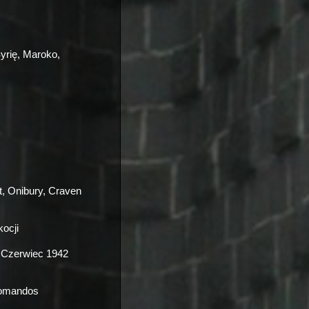
yrię, Maroko,
, Onibury, Craven
ocji
. Czerwiec 1942
omandos