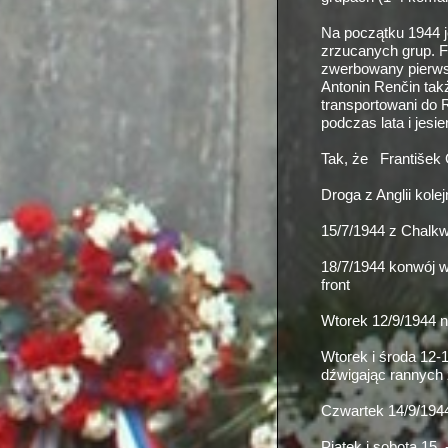
Na początku 1944 j
zrzucanych grup. F
zwerbowany pierwsz
Antonin Renčin takż
transportowani do 
podczas lata i jes
Tak, że František 
Droga z Anglii kolej
15/7/1944 z Chalkw
18/7/1944 konwój w
front
Wtorek 12/9/1944 na
Wtorek i środa 12-
1
dźwigając rannych 
Czwartek 14/9/194
Piątek i sobota 15 