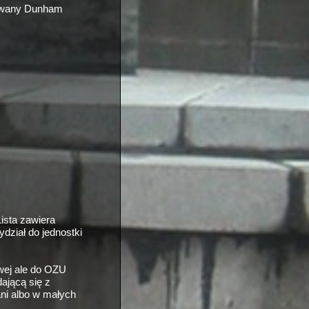
rowany Dunham
ista zawiera
dział do jednostki
owej ale do OZU
ającą się z
ni albo w małych