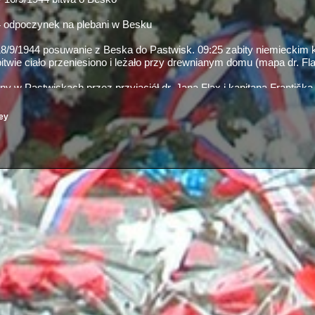
4 odpoczynek na plebani w Besku
18/9/1944 posuwanie z Beska do Pastwisk. 09:25 zabity niemieckim
wie ciało przeniesiono i leżało przy drewnianym domu (mapa dr. Fl
y w Pastwiskach przez przyjaciół dr. Jana Flax i kapitana Františka
ey