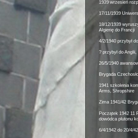
1939 wrzesień rozpo
17/11/1939 Uniwer
18/12/1939 wyruszy
Algierię do Francji
4/2/1940 przybył d
? przybył do Anglii
26/5/1940 awansow
Brygada Czechosłow
1941 szkolenia ko
Arms, Shropshire
Zima 1941/42 Bryga
Początek 1942 11 P
dowódca plutonu k
6/4/1942 do 20/4/4