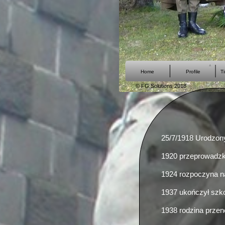
Home
Profile
Ti
© FG Solutions 2018
25/7/1918 Urodzony 
1920 przeprowadzka
1924 rozpoczyna n
1937 ukończył szk
1938 rodzina przen