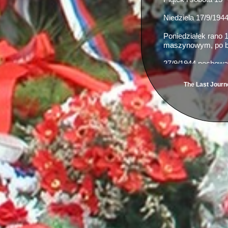
Niedziela 17/9/194
Poniedziałek rano 
maszynowym, po bit
27/9/1944 pochowan
The Last Journ