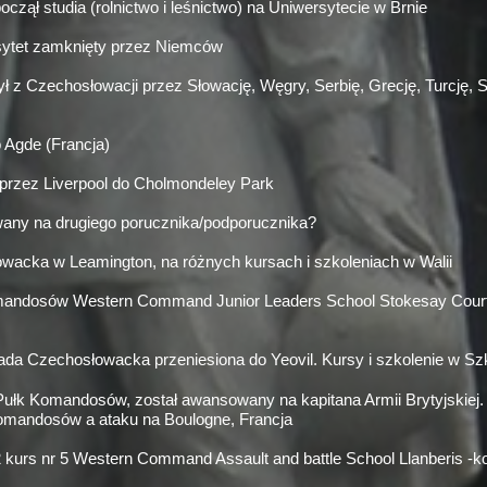
czął studia (rolnictwo i leśnictwo) na Uniwersytecie w Brnie
sytet zamknięty przez Niemców
ł z Czechosłowacji przez Słowację, Węgry, Serbię, Grecję, Turcję, S
o Agde (Francja)
, przez Liverpool do Cholmondeley Park
any na drugiego porucznika/podporucznika?
acka w Leamington, na różnych kursach i szkoleniach w Walii
mandosów Western Command Junior Leaders School Stokesay Court
da Czechosłowacka przeniesiona do Yeovil. Kursy i szkolenie w Szk
ułk Komandosów, został awansowany na kapitana Armii Brytyjskiej
omandosów a ataku na Boulogne, Francja
2 kurs nr 5 Western Command Assault and battle School Llanberis -
k