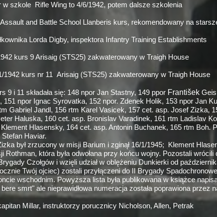
r w szkole Rifle Wing to 4/6/1942, potem dalsze szkolenia
Assault and Battle School Llanberis kurs, rekomendowany na starsze
łkownika Lorda Digby, inspektora Infantry Training Establishments
1942 kurs 9 Arisaig (STS25) zakwaterowany w Traigh House
1/1942 kurs nr 11 Arisaig (STS25) zakwaterowany w Traigh House
František
 9 i 11 składała się: 148 npor Jan Stastny, 149 ppor
Geisl
 151 npor Ignac Syrovatka, 152 npor. Zdenek Holik, 153 npor Jan Kul
m Gabriel Jandl, 156 rtm Karel Vasicek, 157 cet. asp. Josef Zizka, 1
eter Haluska, 160 cet. asp. Bronislav Varadinek, 161 rtm Ladislav Ko
p Klement Hlasensky, 164 cet. asp. Antonin Buchanek, 165 rtm Boh. 
 Stefan Haviar.
Zizka był zrzucony w misji Barium i zginął 16/1/1945; Klement Hlase
i Rothman, która była odwołana przy końcu wojny. Pozostali wrócili 
rygady Czołgów i wzięli udział w oblężeniu Dunkierki od październi
docznie Twój ojciec) zostali przyłączeni do II Brygady Spadochronowe
oncie wschodnim. Powyższa lista była publikowana w książce napisa
 bere smrt" ale nieprawidłowa numeracja została poprawiona przez 
pitan Millar, instruktorzy porucznicy Nicholson, Allen, Petrak