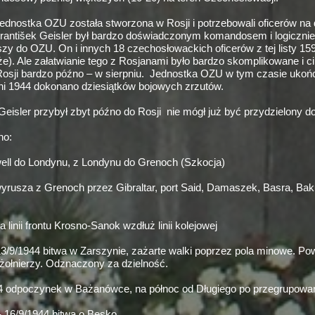
ednostka OZU została stworzona w Rosji i potrzebowali oficerów n
rantišek Geisler był bardzo doświadczonym komandosem i logicznie
y do OZU. On i innych 18 czechosłowackich oficerów z tej listy 1
e). Ale załatwianie tego z Rosjanami było bardzo skomplikowane i ci 
Rosji bardzo późno – w sierpniu. Jednostka OZU w tym czasie ukońc
ieni 1944 dokonano dziesiątków bojowych zrzutów.
Geisler przybył zbyt późno do Rosji nie mógł już być przydzielony 
no:
ell do Londynu, z Londynu do Grenoch (Szkocja)
yrusza z Grenoch przez Gibraltar, port Said, Damaszek, Basra, Bak
 linii frontu Krosno-
Sanok wzdłuż linii kolejowej
3/9/1944 bitwa w Zarszynie, zażarte walki poprzez pola minowe. Pow
żołnierzy. Odznaczony za dzielność.
4 odpoczynek w Bażanówce, na północ od Długiego po przegrupowa
-
16/9/1944 bitwa o Besko