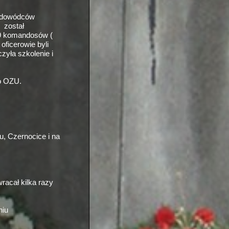
a dowódców
 został
59 komandosów (
oficerowie byli
zyła szkolenie i
do OZU.
u, Czernocice i na
racał kilka razy
niu