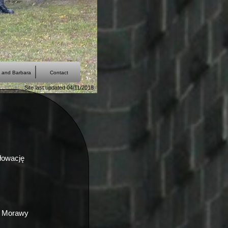
k and Barbara
Contact
Site last updated 04/11/2018
łowację
we Morawy