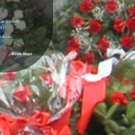
 karabinem
ax)
 Vrzala
Battle Maps