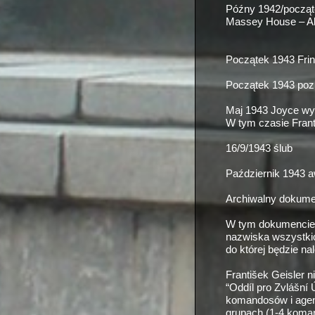
Późny 1942/począ
Massey House – Al
Początek 1943 Frint
Początek 1943 poz
Maj 1943 Joyce wy
W tym czasie Frant
16/9/1943 ślub
Październik 1943 
Archiwalny dokumen
W tym dokumencie n
nazwiska wszystkic
do której będzie na
František Geisler 
“Oddíl pro Zvlášní 
komandosów i agen
grupach (1-
4 koman