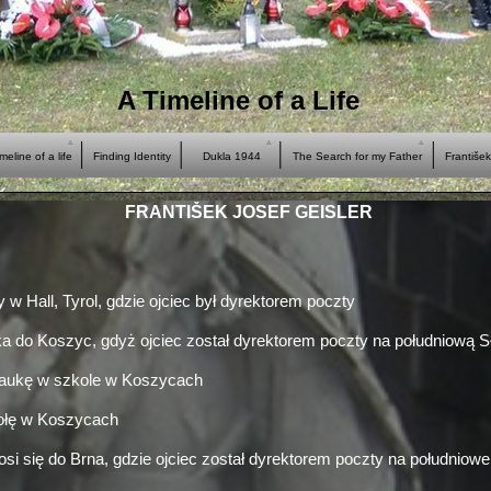
A Timeline of a Life
meline of a life
Finding Identity
Dukla 1944
The Search for my Father
Františe
FRANTIŠEK JOSEF GEISLER
w Hall, Tyrol, gdzie ojciec był dyrektorem poczty
 do Koszyc, gdyż ojciec został dyrektorem poczty na południową S
aukę w szkole w Koszycach
ołę w Koszycach
osi się do Brna, gdzie ojciec został dyrektorem poczty na południo