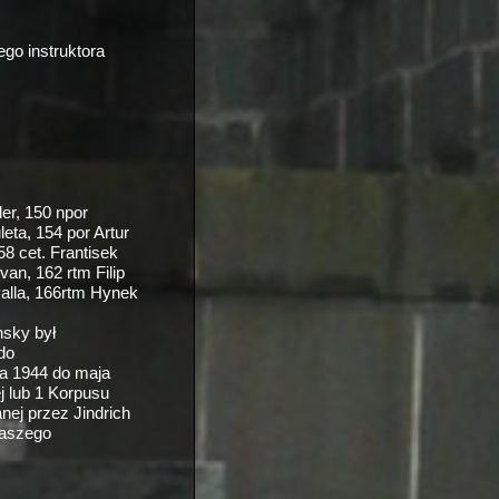
go instruktora
er, 150 npor
eta, 154 por Artur
58 cet. Frantisek
van, 162 rtm Filip
Palla, 166rtm Hynek
nsky był
do
ka 1944 do maja
j lub 1 Korpusu
nej przez Jindrich
naszego