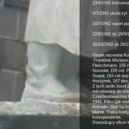
23/4/1942 instrukto
5/7/1942 ukończył 
10/7/1942 raport pu
22/8/1942 do 19/9/
31/10/1942 do 28/1
Grupa nazwana Kurs
František Moravec,
Fleischmann, 155 rt
Novedal, 159 cet. P
Stupal, 163 cet as
Hostynek, 167 des.
Z tych osób Josef 
rekrutowany do misj
Czechosłowackiej B
1945. Kilku (jak wi
Armadni Sbor na fr
Marek "Patou kartu
korespondenta.
Dowodzący oficer ka