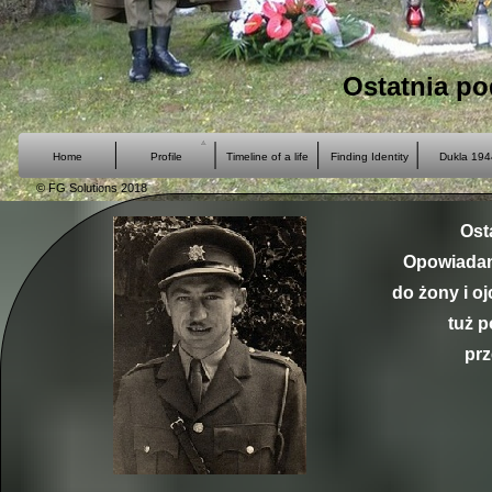
Ostatnia po
Home
Profile
Timeline of a life
Finding Identity
Dukla 194
© FG Solutions 2018
Ost
Opowiadani
do żony i o
tuż p
prz