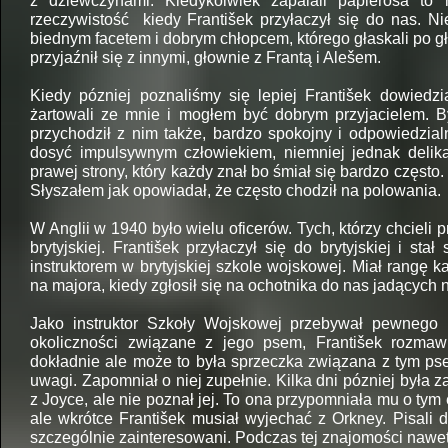
z dziewczynami. Kiedykolwiek zapalali papierosa to 
rzeczywistość kiedy František przyłaczył się do nas. N
biednym facetem i dobrym chłopcem, którego głaskali po g
przyjaźnił się z innymi, głownie z Frantą i Alešem.
Kiedy pózniej poznaliśmy się lepiej František dowiedzi
żartowali ze mnie i mogłem być dobrym przyjacielem. B
przychodził z nim także, bardzo spokojny i odpowiedzial
dosyć impulsywnym człowiekiem, niemniej jednak delika
prawej strony, który każdy znał bo śmiał się bardzo często
Słyszałem jak opowiadał, że często chodził na polowania
W Anglii w 1940 było wielu oficerów. Tych, którzy chcieli 
brytyjskiej. František przyłaczył się do brytyjskiej i st
instruktorem w brytyjskiej szkole wojskowej. Miał rangę ka
na majora, kiedy zgłosił się na ochotnika do nas jadących 
Jako instruktor Szkoły Wojskowej przebywał pewnego 
okoliczności związane z jego psem, František rozmaw
dokładnie ale może to była sprzeczka związana z tym pse
uwagi. Zapomniał o niej zupełnie. Kilka dni pózniej była z
z Joyce, ale nie poznał jej. To ona przypomniała mu o tym
ale wkrótce František musiał wyjechać z Orkney. Pisali d
szczególnie zainteresowani. Podczas tej znajomości nawet