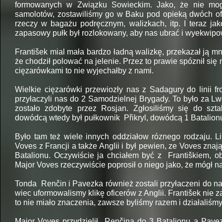
formowanych w Związku Sowieckim. Jako, że nie mo
samolotów, zostawiliśmy go w Baku pod opieką dwóch ofi
rzeczy w bagażu podręcznym, walizkach, itp. I teraz jak
zapasowy pułk był rozlokowany, aby nas ubrać i wyekwipow
František mial mała bardzo ładną walizkę, przekazał ją m
że chodził polować na jelenie. Przez to prawie spóznił się
cięzarówkami to nie wyjechałby z nami.
Wielkie cięzarówki przewiozły nas z Sadagury do linii fr
przyłaczyli nas do 2 Samodzielnej Brygady. To było za L
zostało zdobyte przez Rosjan. Zgłosiliśmy się do sz
dowódcą wtedy był pułkownik Přikryl, dowódcą 1 Batalion
Było tam też wiele innych oddziałow róznego rodzaju. Li
Voves z Francji a także Anglii i był pewien, ze Voves zna
Batalionu. Oczywiście ja chciałem być z Františkiem, oba
Major Voves rzeczywiście poprosił o niego jako, że mógł 
Tonda Renčin i Pavezka również zostali przyłaczeni do nas
wiec uformowalismy klikę oficerów z Anglii. František nie z
to nie miało znaczenia, zawsze byliśmy razem i działaliśmy
Major Voves przydzielił Renčina do 3 Batalionu a Pavez