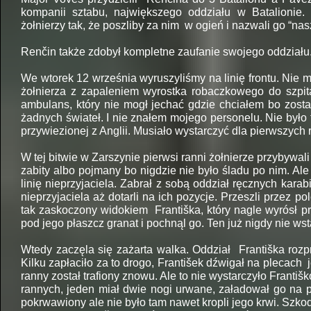
kompanii sztabu, największego oddziału w Batalionie
żołnierzy tak, że poszliby za nim w ogień i nazwali go “n
Renčin także zdobył kompletne zaufanie swojego oddziału. 
We wtorek 12 września wyruszyliśmy na linię frontu. Nie
żołnierza z zapaleniem wyrostka robaczkowego do szpita
ambulans, który nie mogł jechać gdzie chciałem bo zosta
żadnych świateł. I nie znałem mojego personelu. Nie było 
przywiezionej z Anglii. Musiało wystarczyć dla pierwszych 
W tej bitwie w Zarszynie pierwsi ranni żołnierze przybywal
zabity albo pojmany bo nigdzie nie było śladu po nim. Ale
linię nieprzyjaciela. Zabrał z sobą oddział ręcznych kar
nieprzyjaciela aż dotarli na ich pozycje. Przeszli przez 
tak zaskoczony widokiem Františka, który nagle wyrósł p
pod jego płaszcz granat i pochnąl go. Ten już nigdy nie wst
Wtedy zaczęla się zażarta walka. Oddział Františka rozp
Kilku zapłaciło za to drogo, František dźwigał na plecach
ranny został trafiony znowu. Ale to nie wystarczyło Frant
rannych, jeden miał dwie nogi urwane, załadował go na pl
pokrwawiony ale nie było tam nawet kropli jego krwi. Szkoda