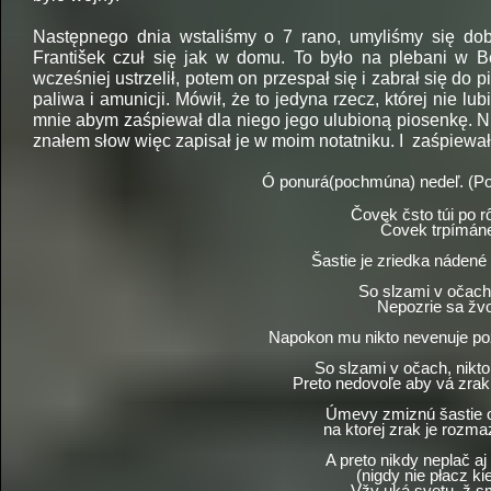
Następnego dnia wstaliśmy o 7 rano, umyliśmy się dobrz
František czuł się jak w domu. To było na plebani w Be
wcześniej ustrzelił, potem on przespał się i zabrał się do
paliwa i amunicji. Mówił, że to jedyna rzecz, której nie lu
mnie abym zaśpiewał dla niego jego ulubioną piosenkę. Ni
znałem słow więc zapisał je w moim notatniku. I zaśpiewa
Ó ponurá(pochmúna) nedeľ. (Po
Čovek čsto túi po r
Čovek trpímáne
Šastie je zriedka nádené 
So slzami v očach 
Nepozrie sa žvo
Napokon mu nikto nevenuje poz
So slzami v očach, nikto
Preto nedovoľe aby vá zrak
Úmevy zmiznú šastie od
na ktorej zrak je rozm
A preto nikdy neplač aj
(nigdy nie płacz ki