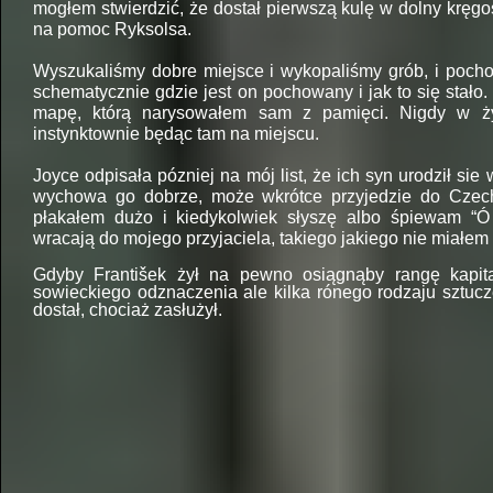
mogłem stwierdzić, że dostał pierwszą kulę w dolny kręg
na pomoc Ryksolsa.
Wyszukaliśmy dobre miejsce i wykopaliśmy grób, i poch
schematycznie gdzie jest on pochowany i jak to się stało
mapę, którą narysowałem sam z pamięci. Nigdy w ży
instynktownie będąc tam na miejscu.
Joyce odpisała pózniej na mój list, że ich syn urodził sie
wychowa go dobrze, może wkrótce przyjedzie do Czecho
płakałem dużo i kiedykolwiek słyszę albo śpiewam “Ó
wracają do mojego przyjaciela, takiego jakiego nie miałem
Gdyby František żył na pewno osiągnąby rangę kapi
sowieckiego odznaczenia ale kilka rónego rodzaju sztucze
dostał, chociaż zasłużył.