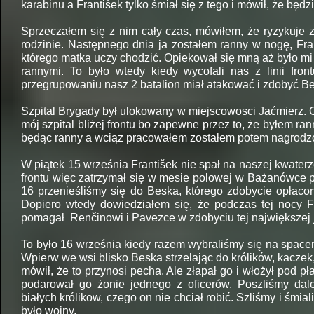
karabinu a František tylko śmiał się z tego i mówił, że będzi
Sprzeczałem się z nim cały czas, mówiłem, że ryzykuje 
rodzinie. Następnego dnia ja zostałem ranny w nogę, Fra
którego matka uczy chodzić. Opiekował się mną aż było mi 
rannymi. To było wtedy kiedy wycofali nas z linii fr
przegrupowaniu nasz 2 batalion miał atakować i zdobyć B
Szpital Brygady był ulokowany w miejscowosci Jaćmierz. 
mój szpital bliżej frontu bo zapewne przez to, że byłem ran
będąc ranny a wciąz pracowałem zostałem potem nagrod
W piątek 15 września František nie spał na naszej kwaterze
frontu więc zatrzymał się w mesie polowej w Bażanówce
16 przenieśliśmy się do Beska, którego zdobycie opłacon
Dopiero wtedy dowiedziałem się, że podczas tej nocy F
pomagał Renčinowi i Pavezce w zdobyciu tej największej 
To było 16 września kiedy razem wybraliśmy się na spacer
Wpierw we wsi blisko Beska strzelając do królików, kaczek, k
mówił, że to przynosi pecha. Ale złapał go i włożył pod 
podarował go żonie jednego z oficerów. Poszliśmy dalej
białych królikow, czego on nie chciał robić. Szliśmy i śmial
było wojny.