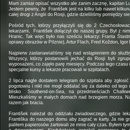
Mam zamiar opisać wszystko ale zanim zacznę, kapitan Lust
Jestem pewny, że František jest na kilku lub nawet kilkuna
całej drogi z Anglii do Rosji, gdzie dzieliliśmy pomiędzy sie
Pośród tych, którzy przyłączyli się do 2 Czechosłowa
lekarzami, František dołączył do naszej grupy. Był z ni
Hranic. Tak więc było nas sześciu lekarzy: Franta Štast
oprawy obrazów w Pilznie), Artur Flach, Fred Koždon, Igor 
Najpierw zastanawialiśmy się nad wstąpieniem do służby 
Wszyscy, którzy postanowili jechać do Rosji byli zgru
wyposażeni, co zajęło parę miesięcy. Podczas tego czasu u
specjalne kursy a lekarze pracowali w szpitalach.
2 lipca nagle dostałem telegram do szpitala aby zgłosi
pogotowiu i nikt nie mogł oddalać się za daleko od tego
blisko Southend-
on-
Sea, na przedmieściach Chalkwe
Mieszkaliśmy w małych domach nad brzegiem morza. Nas,
razem jak bracia.
František należał do oddziału zwiadowczego, gdzie lek
Františka do naszego domu aby zagrać w karty. Ja nie gra
paliłem papierosów żartowali ze mnie cały czas. Byłem tym