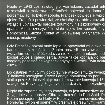
Nagle w 1943 coś zawładnęlo Františkiem, zażadał url
rozmawiali o małzeńtwie. František pojechał do domu Jo
porozmawiać. To było w sobotę. František powiedział wprost
ojciec. František powiedział, że chciałby to zrobić zaraz a
wziąsć ślub? zapytał bardziej zdumiony niż zszokowany oj
opadła. Ale to rzeczywiście stało się w ten sposób, Jo
Pomocniczą Służbą Kobiet w Królewskiej Marynarce Wo
miesiąc miodowy.
Gdy František poznał mnie lepiej to opowiadał mi o swoim 
bardzo mu zazdrościłem. Zanim poszedł –na zawsze –p
wszystkim co mam” Szkoda, że nie znalazłem nikogo podo
kochał Joyce z całego serca. Joyce także kochała go bar
mogłoby pozostać na wypadek gdyby nie wrócił. Była dokła
zawsze.
Do ostatniej minuty my doktorzy nie wierzyliśmy, że wyjed
Chalkwell pociągiem. Przez Londyn dotarliśmy do portu G
statku przez 3 dni czekając na uformowanie konwoju i 18 
szczęsliwi. Przyznaję, że ja byłem bardzo zły i nieszczęliw
Nigdy nie zapomnimy tego konwoju, to jest niemożliwe do 
3 tygodnie aby poprzez Gibraltar dotrzeć do Port Said. P
Potem pociągiem do Haify w Palestynie. Tam odwiedzili
Ponieważ był on ekspertem w przemyśle drzewnym, Frant