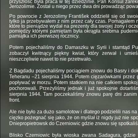
przyszłośc była praca w tej dziedzinie. Pan Konsul zar
Jerozolimie. Został u niego przez dwa dni prowadząc poważ
Po powrocie z Jerozolimy František oddzielił się od swo
tylko ja przebywałem z nim przez cały czas. Pomagałem 
które to pieniądze wydał na prezenty dla swojej żony i oc
pomiędzy którymi pamiętam była okrągła srebrna puderni
pamiątka ich pierwszej rocznicy.
Potem pojechaliśmy do Damaszku w Syrii i stamtąd Pus
zobaczył kwitnący piękny kwiat, który zerwał i umieś
nieszczęliwie nawet to nie przetrwało.
Z Bagdadu pojechaliśmy pociągiem znowu do Basry i dok
Teheranu –21 sierpnia 1944. Potem cięzarówkami przez 
popływać w morzu. Potem statkiem na nie całkiem spokojn
pochorowali. Przeżyliśmy jednak i już spokojnie dotarli
sierpnia 1944. Tam poczekaliśmy znowu parę dni zanim 
front.
Ale nie było za dużo samolotow i dlatego podzielili nas na
cięzko pożegnać się jako, że on myślał iż nigdy już nie sp
Dniepropietrowsk do Czerniowic gdzie znowu się spotkali
Blisko Czerniowic była wioska zwana Sadagura, gdzie 