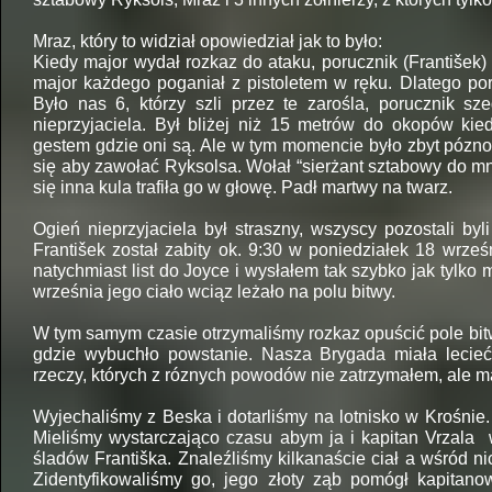
Mraz, który to widział opowiedział jak to było:
Kiedy major wydał rozkaz do ataku, porucznik (František)
major każdego poganiał z pistoletem w ręku. Dlatego por
Było nas 6, którzy szli przez te zarośla, porucznik s
nieprzyjaciela. Był bliżej niż 15 metrów do okopów ki
gestem gdzie oni są. Ale w tym momencie było zbyt pózno
się aby zawołać Ryksolsa. Wołał “sierżant sztabowy do mn
się inna kula trafiła go w głowę. Padł martwy na twarz.
Ogień nieprzyjaciela był straszny, wszyscy pozostali byli
František został zabity ok. 9:30 w poniedziałek 18 wrz
natychmiast list do Joyce i wysłałem tak szybko jak tylk
września jego ciało wciąz leżało na polu bitwy.
W tym samym czasie otrzymaliśmy rozkaz opuścić pole bitw
gdzie wybuchło powstanie. Nasza Brygada miała lecieć 
rzeczy, których z róznych powodów nie zatrzymałem, ale m
Wyjechaliśmy z Beska i dotarliśmy na lotnisko w Krośnie.
Mieliśmy wystarczająco czasu abym ja i kapitan Vrzala 
śladów Františka. Znaleźliśmy kilkanaście ciał a wśród n
Zidentyfikowaliśmy go, jego złoty ząb pomógł kapitano