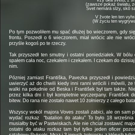
Vžy uká svetu, ž 
(zawsze pokaż światu, z
Svet nemárá slzy, skô s
V žvote len ten vyhr
(W życiu ten wygrywa 
Po tym pozwoliłem mu spać dłużej bo wieczorem, gdy się 
frontu. Poszedł o 6 wieczorem, miał wrócic ale nie wróci
przyśle kogoś po te rzeczy.
Tak przyszedł ten smutny i ostatni poniedziałek. W bólu
spałem cała noc, czekałem i czekałem. I czekam do dzisia
nim.
Pózniej zamiast Františka, Pavezka przyszedł i powiedz
uwierzyć aż do chwili kiedy inni ranni wrócili i mówili, ż
walki na południe od Beska i František był tam także. Ni
przez kilka dni i był kompletnie wyczerpany. František 
bitew. Do rana nie zostało nawet 10 żołnierzy z całego bata
Wszyscy wokól majora Voves zostali zabici, ale on sam pr
wydać rozkaz “batalion do ataku” To było 18 września 
musiałby być w Pastwiskach. Ale nie chciał zostawić maj
ostatni do ataku rozkaz tam był tylko jeden oficer pozos
sztabowy Ryksols, Mraz i 3 innych żołnierzy, z których tylk