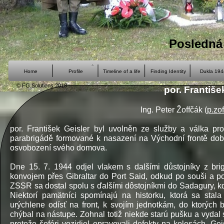
Posledná
Home
Profile
Timeline of a life
Finding Identity
Dukla 194
© FG Solutions 2018
por. Františe
Ing. Peter Žoffčák (
p.zo
por. František Geisler byl uvolněn ze služby a válka pr
parabrigádě formované k nasazení na Východní frontě dobro
osvobození svého domova.
Dne 15. 7. 1944 odjel vlakem s dalšími důstojníky z bri
konvojem přes Gibraltar do Port Said, odkud po souši a 
ZSSR sa dostal spolu s ďalšími dôstojníkmi do Sadagury, k
Niektorí pamätníci spomínajú na historku, ktorá sa sta
urýchlene odísť na front, k svojím jednotkám, do ktorých
chýbal na nástupe. Zohnal totiž niekde starú pušku a vydal 
pretože šoféri vozidiel opravovali defekty na kolesách. Gei