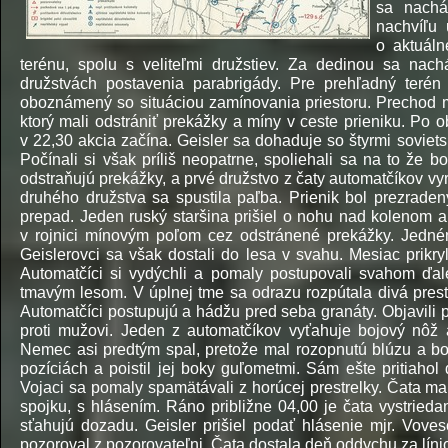
sa nachád
nachvíľu 
o aktuáln
terénu, spolu s veliteľmi družstiev. Za dedinou sa nach
družstvách postavenia parabrigády. Pre prehľadný terén 
oboznámený so situáciou zamínovania priestoru. Prechod 
ktorý mali odstrániť prekážky a míny v ceste prieniku. Po o
v 22,30 akcia začína. Geisler sa dohaduje so štyrmi sovietsk
Počínali si však príliš neopatrne, spoliehali sa na to že bo
odstraňujú prekážky, a prvé družstvo z čaty automatčíkov v
druhého družstva sa spustila paľba. Prienik bol prezrade
prepad. Jeden ruský staršina prišiel o nohu nad kolenom 
v rojnici mínovým poľom cez odstránené prekážky. Jedném
Geislerovci sa však dostali do lesa v svahu. Mesiac prikryl
Automatčíci si vydýchli a pomaly postupovali svahom ďale
tmavým lesom. V úplnej tme sa odrazu rozpútala divá prestr
Automatčíci postupujú a hádžu pred seba granáty. Objavili
proti mužovi. Jeden z automatčíkov vyťahuje bojový nôž
Nemec asi predtým spal, pretože mal rozopnutú blúzu a bol
pozíciách a poistil jej boky guľometmi. Sám ešte pritiah
Vojaci sa pomaly spamätávali z horúcej prestrelky. Čata ma
spojku, s hlásením. Ráno približne 04,00 je čata vystrieda
sťahujú dozadu. Geisler prišiel podať hlásenie mjr. Vove
pozoroval z pozorovateľni. Čata dostala deň oddychu za líni