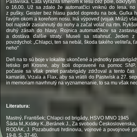
Pastwiska. Čata vyrazila smerom k lesu cez pole, odkrytým 
o 16,00. Už sa zdalo že automatčíci vniknú do lesa, no
z pušky. Geisler bez hlasu padol dopredu na bok. Guľka 
ľavým okom a koreňom nosu. Iná výpoveď (vojak Mráz) však 
bol najskôr zasiahnutý do nohy a začal volať na rtm. Rykšo
druhý zásah do hlavy. Rojnica automatčíkov sa zastavuj
a dostáva ďalšie straty. Museli sa stiahnuť. Jeden z
povzdychol: „Chlapci, ten sa nebál, škoda takého veliteľa, 
neho“
Deň na to sú boje v lokalite ukončené a jednotky parabrigá
letisko pri Krosne, aby boli dopravené na pomoc SNP.
počasie sa však prelet parabrigády zdržoval a tento čas v
kamaráti, Vrzala a Flax, aby sa vrátili do Pastwísk a 27. se
in memoriam navrhnutý na vyznamenanie, to sa mu však ned
Literatura:
Mastný, František; Chlapci od brigády, HSVO MNO 1945
Šáda M.,Krátky K.,Beránek J., Za svobodu Československa, 
RODÁK, J. Pozabudnuti hrdinovia, vojnové a povojnové príb
19-
8. S. 37-
40.