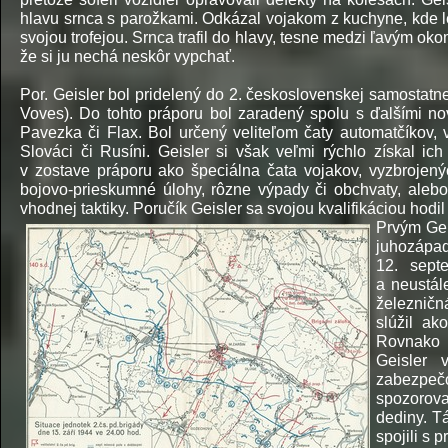
hlavu srnca s parožkami. Odkázal vojakom z kuchyne, kde le
svojou trofejou. Srnca trafil do hlavy, tesne medzi ľavým ok
že si ju nechá neskôr vypchať.
Por. Geisler bol pridelený do 2. československej samostatne
Voves). Do tohto práporu bol zaradený spolu s ďalšími no
Pavezka či Flax. Bol určený veliteľom čaty automatčíkov, v
Slováci či Rusíni. Geisler si však veľmi rýchlo získal ic
v zostave práporu ako špeciálna čata vojakov, vyzbroje
bojovo-
prieskumné úlohy, rôzne výpady či obchvaty, alebo
vhodnej taktiky. Poručík Geisler sa svojou kvalifikáciou hodil
Prvým Gei
juhozápad
12. sept
a neustál
železničn
slúžil ak
Rovnako t
Geisler 
zabezpeč
spozorov
dediny. T
spojili s 