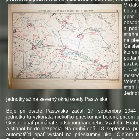
V ďalš
bola p
ppor.
obsad
a podn
stiahn
na ple
Geisle
ktoré
podari
pažby
a zavt
mesteč
Veleni
stiahl
Jednot
jednotky až na severný okraj osady Pastwiska.
Boje pri osade Pastwiska začali 17. septembra 1944 
jednotka tu vykonala niekoľko prieskumov bojom, pričom p
Geisler opäť pomáhal s odsunom raneného. Vzal rtm. Hrab
a stiahol ho do bezpečia. Na druhý deň, 18. septembra, pri
automatčíci opäť vyslaní na prieskumný úkol. Cieľom b